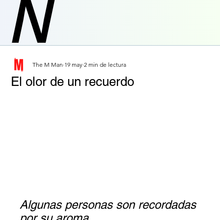
N
The M Man
19 may
2 min de lectura
El olor de un recuerdo
Algunas personas son recordadas 
por su aroma.